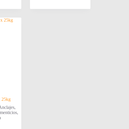
x 25kg
Anclajes
,
menticios
,
a