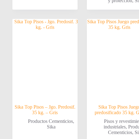
y protección
,
Si
Sika Top Pisos – Jgo. Predosif.
Sika Top Pisos Jueg
35 kg. – Gris
predosificado 35 kg. G
Productos Cementicios
,
Pisos y revestimi
Sika
industriales
,
Produ
Cementicios
,
Si