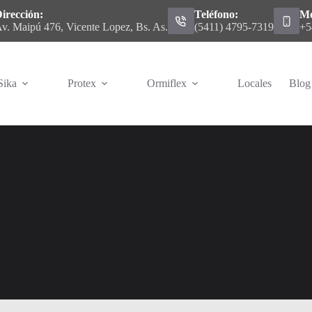
irección:
Teléfono:
Mó
v. Maipú 476, Vicente Lopez, Bs. As.
(5411) 4795-7319
+5
Sika
Protex
Ormiflex
Locales
Blog