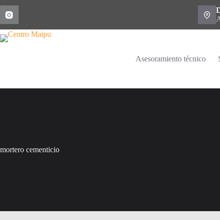
Saltar
D
al
A
contenido
Asesoramiento técnico
mortero cementicio