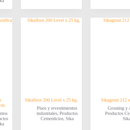
ka
o
Sikafloor 200 Level x 25 kg.
Sikagrout 212 
ris
Pisos y revestimientos
Grouting y 
entos
industriales
,
Productos
Productos Ce
ctos
Cementicios
,
Sika
Sik
ka