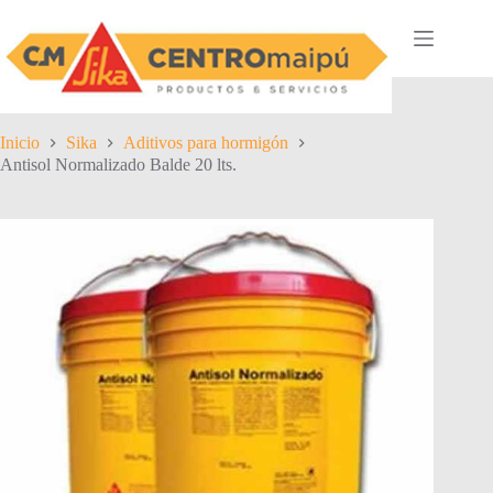
Saltar
al
contenido
Inicio
Sika
Aditivos para hormigón
Antisol Normalizado Balde 20 lts.