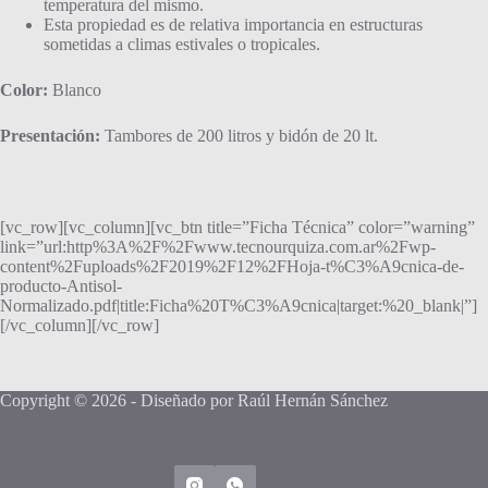
temperatura del mismo.
Esta propiedad es de relativa importancia en estructuras
sometidas a climas estivales o tropicales.
Color:
Blanco
Presentación:
Tambores de 200 litros y bidón de 20 lt.
[vc_row][vc_column][vc_btn title=”Ficha Técnica” color=”warning”
link=”url:http%3A%2F%2Fwww.tecnourquiza.com.ar%2Fwp-
content%2Fuploads%2F2019%2F12%2FHoja-t%C3%A9cnica-de-
producto-Antisol-
Normalizado.pdf|title:Ficha%20T%C3%A9cnica|target:%20_blank|”]
[/vc_column][/vc_row]
Copyright © 2026 - Diseñado por Raúl Hernán Sánchez